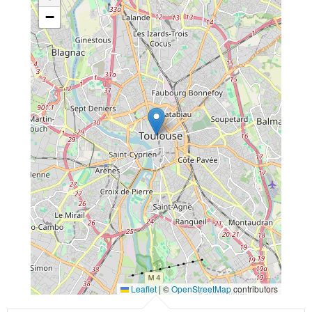
−
Leaflet
|
©
OpenStreetMap
contributors