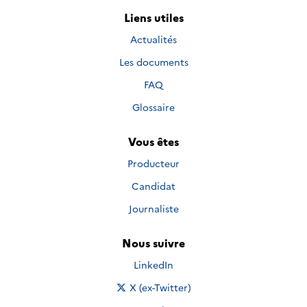
Liens utiles
Actualités
Les documents
FAQ
Glossaire
Vous êtes
Producteur
Candidat
Journaliste
Nous suivre
Nous suivre sur
LinkedIn
Nous suivre sur
X (ex-Twitter)