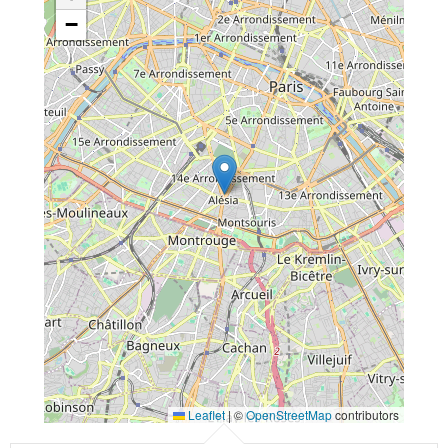
−
Leaflet
|
©
OpenStreetMap
contributors