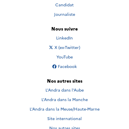
Candidat
Journaliste
Nous suivre
Nous suivre sur
LinkedIn
Nous suivre sur
X (ex-Twitter)
Nous suivre sur
YouTube
Nous suivre sur
Facebook
Nos autres sites
L'Andra dans l'Aube
L'Andra dans la Manche
L'Andra dans la Meuse/Haute-Marne
Site international
Nos autres sites