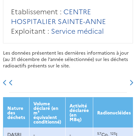
Etablissement :
CENTRE
HOSPITALIER SAINTE-ANNE
Exploitant :
Service médical
Les données présentent les dernières informations à jour
(au 31 décembre de l’année sélectionnée) sur les déchets
radioactifs présents sur le site.
2013
2014
2015
2016
Volume
Activité
Nature
déclaré (en
déclarée
des
m³
Radionucléides
(en
déchets
équivalent
MBq)
conditionné)
57
125
DASRI
-
-
Co,
I