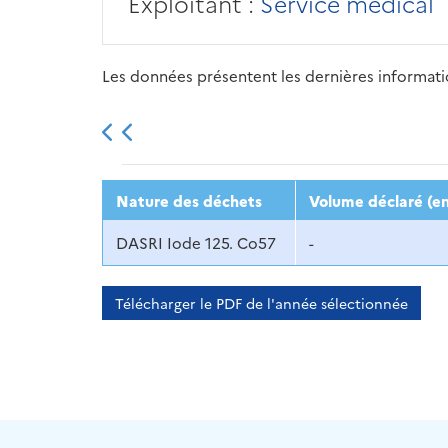
Exploitant :
Service médical
Les données présentent les dernières information
2013
2014
2015
Nature des déchets
Volume déclaré (en
DASRI Iode 125. Co57
-
Télécharger le PDF de l'année sélectionnée