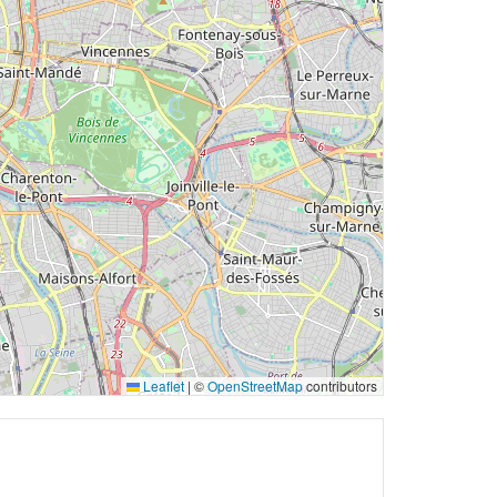
Leaflet
|
©
OpenStreetMap
contributors