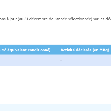
s à jour (au 31 décembre de l’année sélectionnée) sur les déch
2016
2017
2018
2019
20
 m³ équivalent conditionné)
Activité déclarée (en MBq)
-