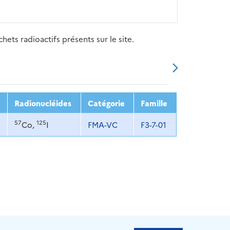
ets radioactifs présents sur le site.
20
2021
2022
2023
2024
Radionucléides
Catégorie
Famille
57
125
Co,
I
FMA-VC
F3-7-01