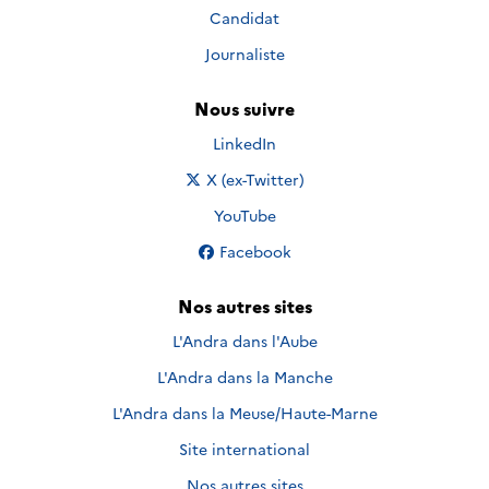
Candidat
Journaliste
Nous suivre
Nous suivre sur
LinkedIn
Nous suivre sur
X (ex-Twitter)
Nous suivre sur
YouTube
Nous suivre sur
Facebook
Nos autres sites
L'Andra dans l'Aube
L'Andra dans la Manche
L'Andra dans la Meuse/Haute-Marne
Site international
Nos autres sites