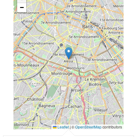
−
Leaflet
|
©
OpenStreetMap
contributors