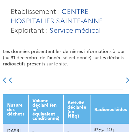
Etablissement :
CENTRE
HOSPITALIER SAINTE-ANNE
Exploitant :
Service médical
Les données présentent les dernières informations à jour
(au 31 décembre de l’année sélectionnée) sur les déchets
radioactifs présents sur le site.
2013
2014
2015
2016
Volume
Activité
Nature
déclaré (en
déclarée
des
m³
Radionucléides
(en
déchets
équivalent
MBq)
conditionné)
57
125
DASRI
-
-
Co,
I