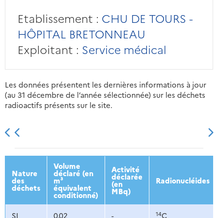
Etablissement :
CHU DE TOURS -
HÔPITAL BRETONNEAU
Exploitant :
Service médical
Les données présentent les dernières informations à jour
(au 31 décembre de l’année sélectionnée) sur les déchets
radioactifs présents sur le site.
2013
2014
2015
2016
Volume
Activité
Nature
déclaré (en
déclarée
des
m³
Radionucléides
(en
déchets
équivalent
MBq)
conditionné)
14
SI
0,02
-
C