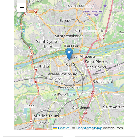
−
Leaflet
|
©
OpenStreetMap
contributors