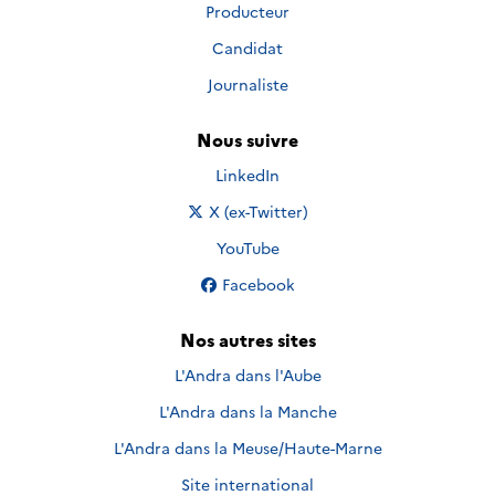
Producteur
Candidat
Journaliste
Nous suivre
Nous suivre sur
LinkedIn
Nous suivre sur
X (ex-Twitter)
Nous suivre sur
YouTube
Nous suivre sur
Facebook
Nos autres sites
L'Andra dans l'Aube
L'Andra dans la Manche
L'Andra dans la Meuse/Haute-Marne
Site international