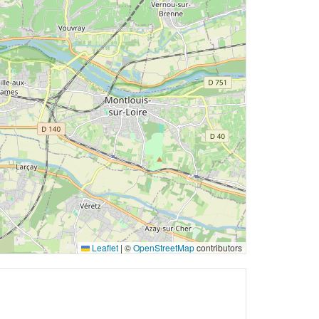
Leaflet
|
©
OpenStreetMap
contributors