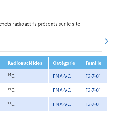
ets radioactifs présents sur le site.
20
2021
2022
2023
2024
Radionucléides
Catégorie
Famille
14
C
FMA-VC
F3-7-01
14
C
FMA-VC
F3-7-01
14
C
FMA-VC
F3-7-01