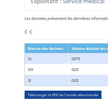
Exploitant :
Service médical
Les données présentent les dernières information
2013
2014
2015
Nature des déchets
Volume déclaré (en 
SL
0,015
SO
0,02
SI
0,02
Télécharger le PDF de l'année sélectionnée