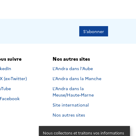
S’abonner
us suivre
Nos autres sites
s suivre sur
nkedIn
L'Andra dans l'Aube
Nous suivre sur
X (ex-Twitter)
L'Andra dans la Manche
s suivre sur
uTube
L'Andra dans la
Meuse/Haute-Marne
Nous suivre sur
Facebook
Site international
Nos autres sites
Nous collectons et traitons vos informations