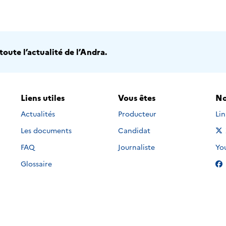
oute l’actualité de l’Andra.
Liens utiles
Vous êtes
No
Nou
Actualités
Producteur
Li
Les documents
Candidat
Nou
FAQ
Journaliste
Yo
Glossaire