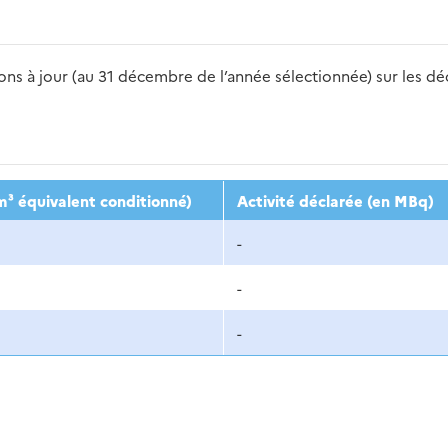
s à jour (au 31 décembre de l’année sélectionnée) sur les déch
2016
2017
2018
2019
20
m³ équivalent conditionné)
Activité déclarée (en MBq)
-
-
-