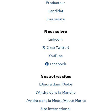
Producteur
Candidat
Journaliste
Nous suivre
Nous suivre sur
LinkedIn
Nous suivre sur
X (ex-Twitter)
Nous suivre sur
YouTube
Nous suivre sur
Facebook
Nos autres sites
L'Andra dans l'Aube
L'Andra dans la Manche
L'Andra dans la Meuse/Haute-Marne
Site international