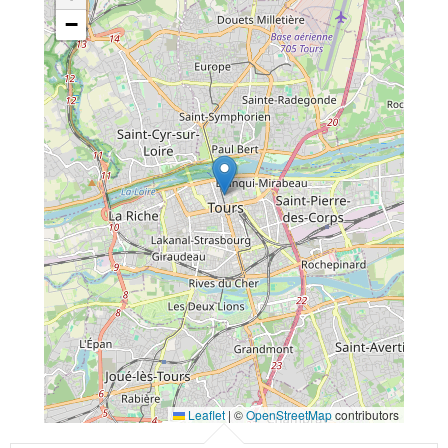
−
Leaflet
|
©
OpenStreetMap
contributors