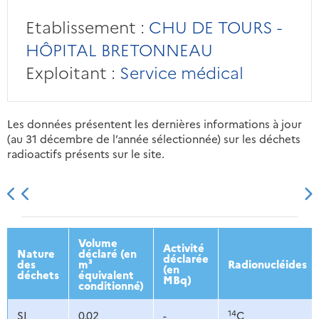
Etablissement :
CHU DE TOURS -
HÔPITAL BRETONNEAU
Exploitant :
Service médical
Les données présentent les dernières informations à jour
(au 31 décembre de l’année sélectionnée) sur les déchets
radioactifs présents sur le site.
2013
2014
2015
2016
Volume
Activité
Nature
déclaré (en
déclarée
des
m³
Radionucléides
(en
déchets
équivalent
MBq)
conditionné)
14
SI
0,02
-
C