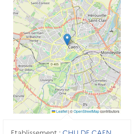
Leaflet
|
©
OpenStreetMap
contributors
Etablissement :
CHU DE CAEN