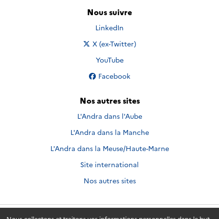
Nous suivre
Nous suivre sur
LinkedIn
Nous suivre sur
X (ex-Twitter)
Nous suivre sur
YouTube
Nous suivre sur
Facebook
Nos autres sites
L'Andra dans l'Aube
L'Andra dans la Manche
L'Andra dans la Meuse/Haute-Marne
Site international
Nos autres sites
Nous collectons et traitons vos informations personnelles dans le but