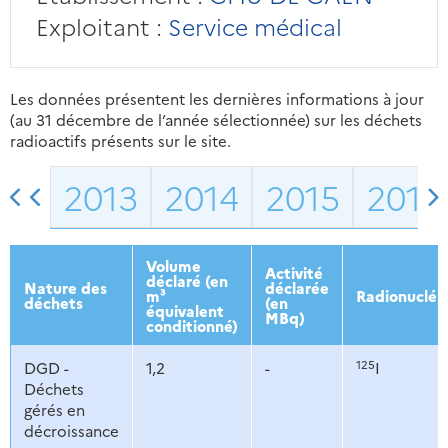
Exploitant :
Service médical
Les données présentent les dernières informations à jour
(au 31 décembre de l’année sélectionnée) sur les déchets
radioactifs présents sur le site.
2013
2014
2015
2016
Volume
Activité
déclaré (en
Nature des
déclarée
m³
Radionucléi
déchets
(en
équivalent
MBq)
conditionné)
125
DGD -
1,2
-
I
Déchets
gérés en
décroissance