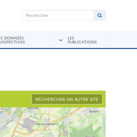
chercher sur Andra Inventaire
Rechercher
Lancer la recher
ES DONNÉES
LES
ROSPECTIVES
PUBLICATIONS
RECHERCHER UN AUTRE SITE