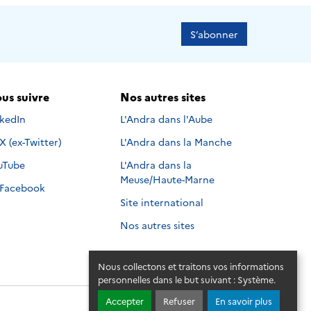
S’abonner
us suivre
Nos autres sites
s suivre sur
nkedIn
L'Andra dans l'Aube
Nous suivre sur
X (ex-Twitter)
L'Andra dans la Manche
s suivre sur
uTube
L'Andra dans la
Meuse/Haute-Marne
Nous suivre sur
Facebook
Site international
Nos autres sites
Nous collectons et traitons vos informations
personnelles dans le but suivant :
Système
.
Accepter
Refuser
En savoir plus
© 2026 - Andra. Tous droits réservés.