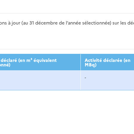
s à jour (au 31 décembre de l’année sélectionnée) sur les déch
2016
2017
2018
2019
20
déclaré (en m³ équivalent
Activité déclarée (en
onné)
MBq)
-