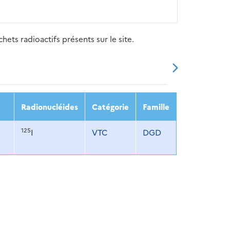
ets radioactifs présents sur le site.
20
2021
2022
2023
2024
Radionucléides
Catégorie
Famille
125
I
VTC
DGD