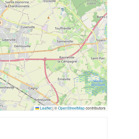
Leaflet
|
©
OpenStreetMap
contributors