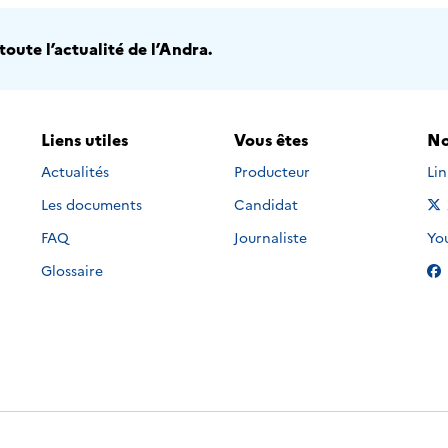
oute l’actualité de l’Andra.
Liens utiles
Vous êtes
No
Nou
Actualités
Producteur
Li
Les documents
Candidat
Nou
FAQ
Journaliste
Yo
Glossaire