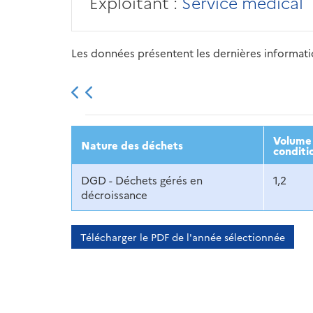
Exploitant :
Service médical
Les données présentent les dernières information
2013
2014
2015
Volume 
Nature des déchets
conditi
DGD - Déchets gérés en
1,2
décroissance
Télécharger le PDF de l'année sélectionnée