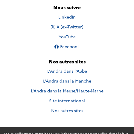
Nous suivre
Nous suivre sur
LinkedIn
Nous suivre sur
X (ex-Twitter)
Nous suivre sur
YouTube
Nous suivre sur
Facebook
Nos autres sites
L'Andra dans l'Aube
L'Andra dans la Manche
L'Andra dans la Meuse/Haute-Marne
Site international
Nos autres sites
Nous collectons et traitons vos informations personnelles dans le but