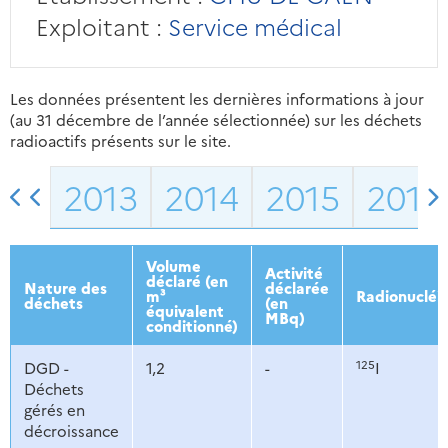
Exploitant :
Service médical
Les données présentent les dernières informations à jour
(au 31 décembre de l’année sélectionnée) sur les déchets
radioactifs présents sur le site.
2013
2014
2015
2016
Volume
Activité
déclaré (en
Nature des
déclarée
m³
Radionucléi
déchets
(en
équivalent
MBq)
conditionné)
125
DGD -
1,2
-
I
Déchets
gérés en
décroissance