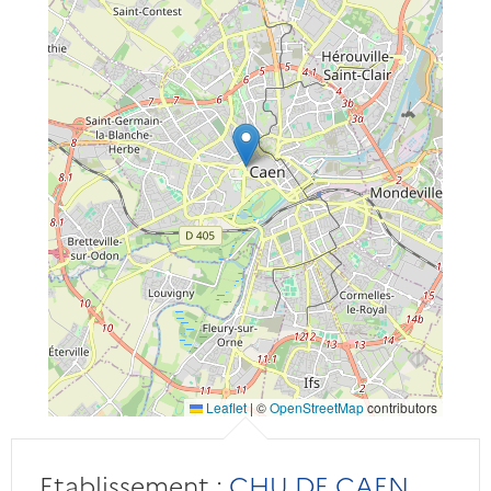
Leaflet
|
©
OpenStreetMap
contributors
Etablissement :
CHU DE CAEN