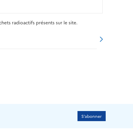
ets radioactifs présents sur le site.
20
2021
2022
2023
2024
S’abonner