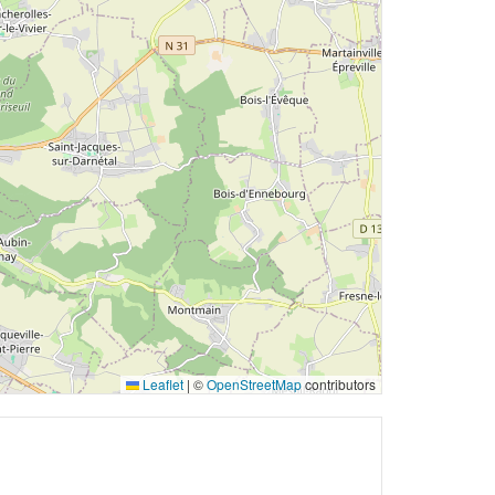
Leaflet
|
©
OpenStreetMap
contributors