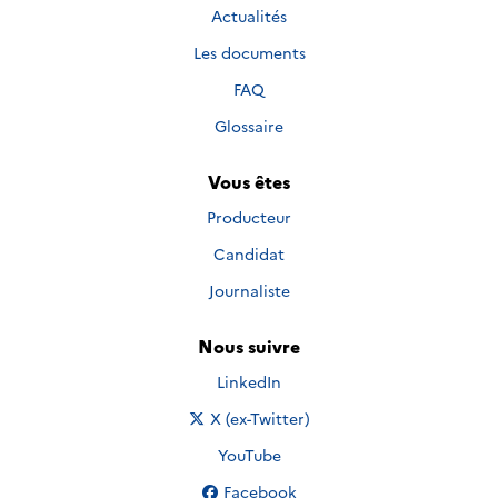
Actualités
Les documents
FAQ
Glossaire
Vous êtes
Producteur
Candidat
Journaliste
Nous suivre
Nous suivre sur
LinkedIn
Nous suivre sur
X (ex-Twitter)
Nous suivre sur
YouTube
Nous suivre sur
Facebook