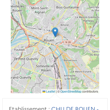
Leaflet
|
©
OpenStreetMap
contributors
Etablissement :
CHU DE ROUEN -