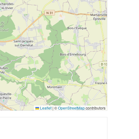
Leaflet
|
©
OpenStreetMap
contributors