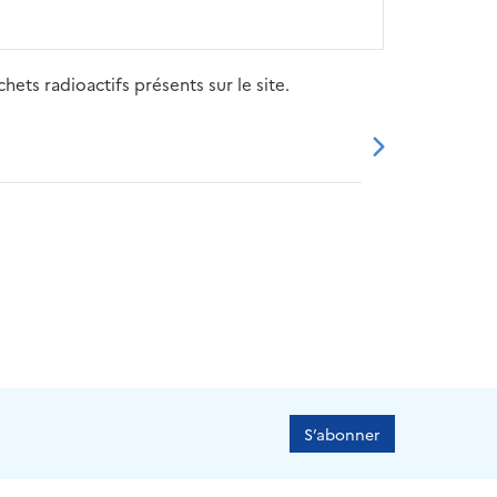
ets radioactifs présents sur le site.
20
2021
2022
2023
2024
S’abonner