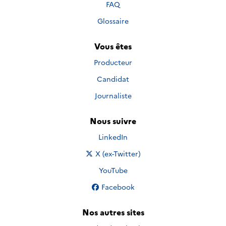
FAQ
Glossaire
Vous êtes
Producteur
Candidat
Journaliste
Nous suivre
Nous suivre sur
LinkedIn
Nous suivre sur
X (ex-Twitter)
Nous suivre sur
YouTube
Nous suivre sur
Facebook
Nos autres sites