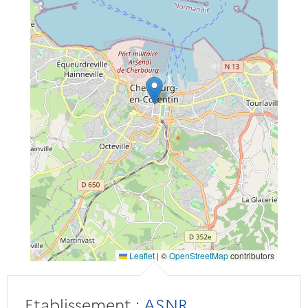
Leaflet
|
©
OpenStreetMap
contributors
Etablissement :
ASNR