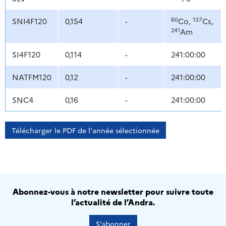
60
137
SNI4F120
0,154
-
Co,
Cs,
241
Am
SI4F120
0,114
-
241:00:00
NATFM120
0,12
-
241:00:00
SNC4
0,16
-
241:00:00
Télécharger le PDF de l'année sélectionnée
Abonnez-vous à notre newsletter pour suivre toute
l’actualité de l’Andra.
S’abonner