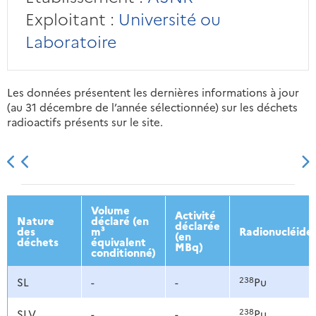
Exploitant :
Université ou
Laboratoire
Les données présentent les dernières informations à jour
(au 31 décembre de l’année sélectionnée) sur les déchets
radioactifs présents sur le site.
2013
2014
2015
2016
Volume
Activité
Nature
déclaré (en
déclarée
des
m³
Radionucléide
(en
déchets
équivalent
MBq)
conditionné)
238
SL
-
-
Pu
238
SLV
-
-
Pu