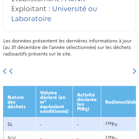
Exploitant :
Université ou
Laboratoire
Les données présentent les dernières informations à jour
(au 31 décembre de l’année sélectionnée) sur les déchets
radioactifs présents sur le site.
2013
2014
2015
2016
Volume
Activité
Nature
déclaré (en
déclarée
des
m³
Radionucléide
(en
déchets
équivalent
MBq)
conditionné)
238
SL
-
-
Pu
238
SLV
-
-
Pu