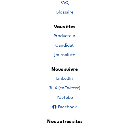
FAQ
Glossaire
Vous êtes
Producteur
Candidat
Journaliste
Nous suivre
Nous suivre sur
LinkedIn
Nous suivre sur
X (ex-Twitter)
Nous suivre sur
YouTube
Nous suivre sur
Facebook
Nos autres sites