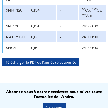
60
137
SNI4F120
0,154
-
Co,
Cs,
241
Am
SI4F120
0,114
-
241:00:00
NATFM120
0,12
-
241:00:00
SNC4
0,16
-
241:00:00
Télécharger le PDF de l'année sélectionnée
Abonnez-vous à notre newsletter pour suivre toute
l’actualité de l’Andra.
S’abonner