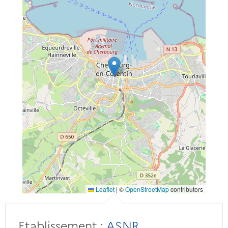
Leaflet
|
©
OpenStreetMap
contributors
Etablissement :
ASNR