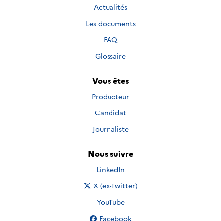
Actualités
Les documents
FAQ
Glossaire
Vous êtes
Producteur
Candidat
Journaliste
Nous suivre
Nous suivre sur
LinkedIn
Nous suivre sur
X (ex-Twitter)
Nous suivre sur
YouTube
Nous suivre sur
Facebook