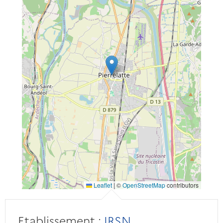
Leaflet
|
©
OpenStreetMap
contributors
Etablissement :
IRSN