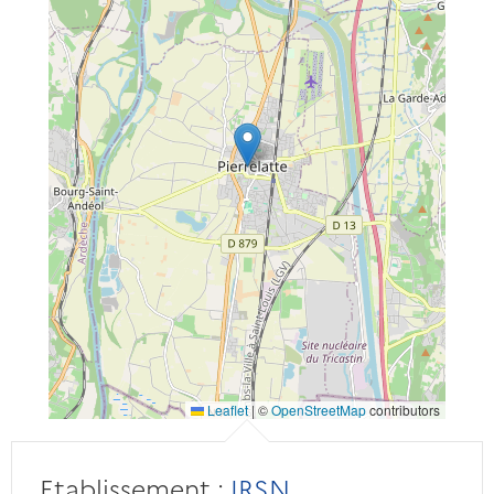
Leaflet
|
©
OpenStreetMap
contributors
Etablissement :
IRSN