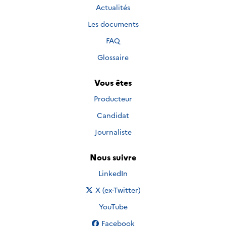
Actualités
Les documents
FAQ
Glossaire
Vous êtes
Producteur
Candidat
Journaliste
Nous suivre
Nous suivre sur
LinkedIn
Nous suivre sur
X (ex-Twitter)
Nous suivre sur
YouTube
Nous suivre sur
Facebook