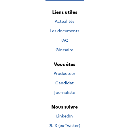
Liens utiles
Actualités
Les documents
FAQ
Glossaire
Vous êtes
Producteur
Candidat
Journaliste
Nous suivre
Nous suivre sur
LinkedIn
Nous suivre sur
X (ex-Twitter)