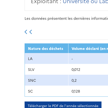
Exploitant :
Université ou La
Les données présentent les dernières information
2013
2014
2015
Nature des déchets
Volume déclaré (en 
LA
-
SLV
0,012
SNC
0,2
SC
0,128
Télécharger le PDF de l'année sélectionnée