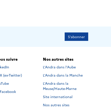
S’abonner
us suivre
Nos autres sites
s suivre sur
nkedIn
L'Andra dans l'Aube
Nous suivre sur
X (ex-Twitter)
L'Andra dans la Manche
s suivre sur
uTube
L'Andra dans la
Meuse/Haute-Marne
Nous suivre sur
Facebook
Site international
Nos autres sites