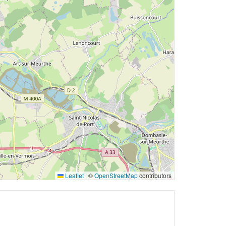
Leaflet
|
©
OpenStreetMap
contributors