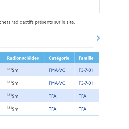
ets radioactifs présents sur le site.
20
2021
2022
2023
2024
Radionucléides
Catégorie
Famille
151
Sm
FMA-VC
F3-7-01
151
Sm
FMA-VC
F3-7-01
151
Sm
TFA
TFA
151
Sm
TFA
TFA