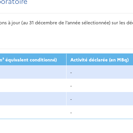
boratoire
s à jour (au 31 décembre de l’année sélectionnée) sur les déch
2016
2017
2018
2019
20
m³ équivalent conditionné)
Activité déclarée (en MBq)
-
-
-
-