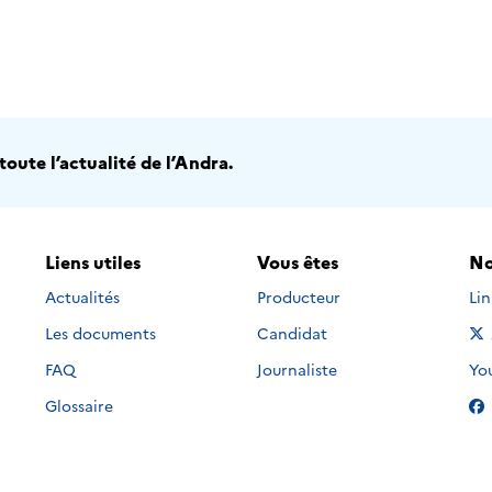
oute l’actualité de l’Andra.
Liens utiles
Vous êtes
No
Nou
Actualités
Producteur
Li
Les documents
Candidat
Nou
FAQ
Journaliste
Yo
Glossaire