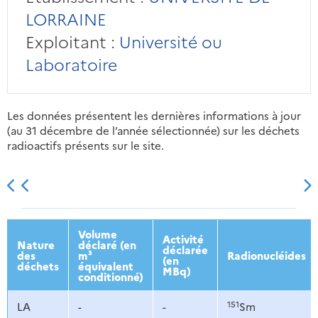
LORRAINE
Exploitant :
Université ou
Laboratoire
Les données présentent les dernières informations à jour
(au 31 décembre de l’année sélectionnée) sur les déchets
radioactifs présents sur le site.
2013
2014
2015
2016
Volume
Activité
Nature
déclaré (en
déclarée
des
m³
Radionucléides
(en
déchets
équivalent
MBq)
conditionné)
151
LA
-
-
Sm