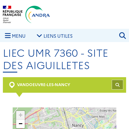
Aller au contenu principal
Skip to navigation
R
MENU
LIENS UTILES
LIEC UMR 7360 - SITE
DES AIGUILLETES
VANDOEUVRE-LES-NANCY
REC
+
−