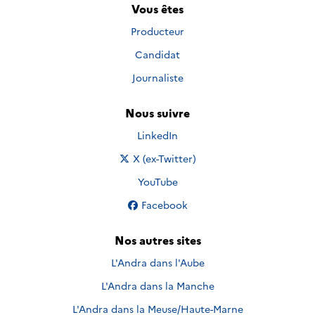
Vous êtes
Producteur
Candidat
Journaliste
Nous suivre
Nous suivre sur
LinkedIn
Nous suivre sur
X (ex-Twitter)
Nous suivre sur
YouTube
Nous suivre sur
Facebook
Nos autres sites
L'Andra dans l'Aube
L'Andra dans la Manche
L'Andra dans la Meuse/Haute-Marne