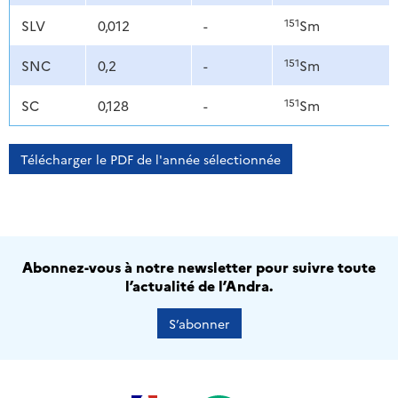
151
SLV
0,012
-
Sm
151
SNC
0,2
-
Sm
151
SC
0,128
-
Sm
Télécharger le PDF de l'année sélectionnée
Abonnez-vous à notre newsletter pour suivre toute
l’actualité de l’Andra.
S’abonner