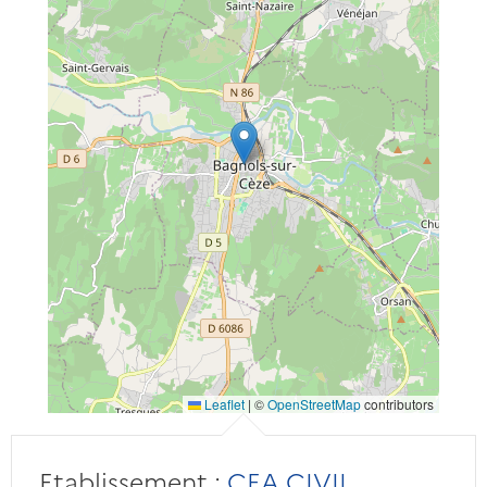
Leaflet
|
©
OpenStreetMap
contributors
Etablissement :
CEA CIVIL