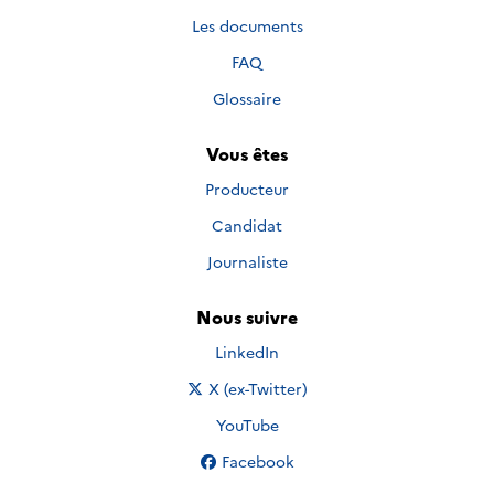
Les documents
FAQ
Glossaire
Vous êtes
Producteur
Candidat
Journaliste
Nous suivre
Nous suivre sur
LinkedIn
Nous suivre sur
X (ex-Twitter)
Nous suivre sur
YouTube
Nous suivre sur
Facebook