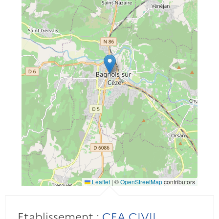
Leaflet
|
©
OpenStreetMap
contributors
Etablissement :
CEA CIVIL