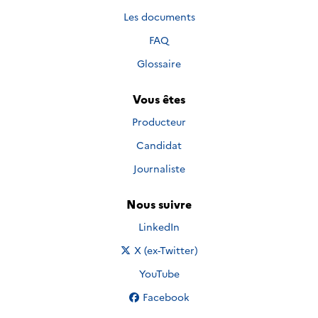
Les documents
FAQ
Glossaire
Vous êtes
Producteur
Candidat
Journaliste
Nous suivre
Nous suivre sur
LinkedIn
Nous suivre sur
X (ex-Twitter)
Nous suivre sur
YouTube
Nous suivre sur
Facebook