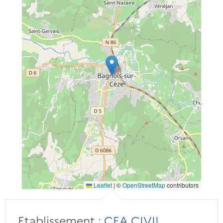
Leaflet
|
©
OpenStreetMap
contributors
Etablissement :
CEA CIVIL