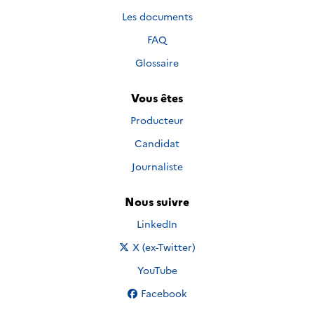
Les documents
FAQ
Glossaire
Vous êtes
Producteur
Candidat
Journaliste
Nous suivre
Nous suivre sur
LinkedIn
Nous suivre sur
X (ex-Twitter)
Nous suivre sur
YouTube
Nous suivre sur
Facebook