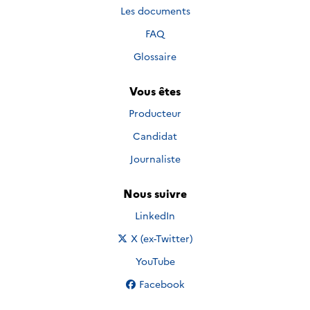
Les documents
FAQ
Glossaire
Vous êtes
Producteur
Candidat
Journaliste
Nous suivre
Nous suivre sur
LinkedIn
Nous suivre sur
X (ex-Twitter)
Nous suivre sur
YouTube
Nous suivre sur
Facebook