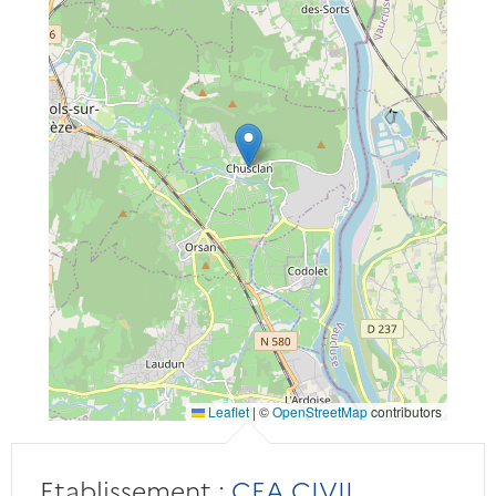
Leaflet
|
©
OpenStreetMap
contributors
Etablissement :
CEA CIVIL