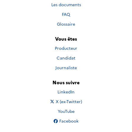
Les documents
FAQ
Glossaire
Vous êtes
Producteur
Candidat
Journaliste
Nous suivre
Nous suivre sur
LinkedIn
Nous suivre sur
X (ex-Twitter)
Nous suivre sur
YouTube
Nous suivre sur
Facebook