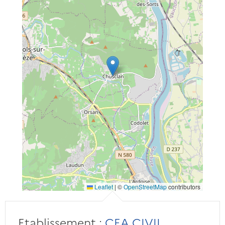
Leaflet
|
©
OpenStreetMap
contributors
Etablissement :
CEA CIVIL