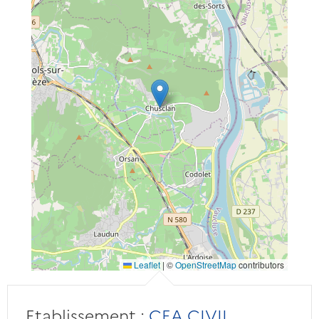
Leaflet
|
©
OpenStreetMap
contributors
Etablissement :
CEA CIVIL