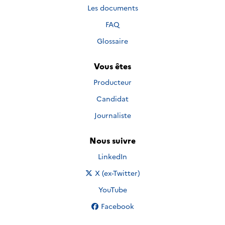
Les documents
FAQ
Glossaire
Vous êtes
Producteur
Candidat
Journaliste
Nous suivre
Nous suivre sur
LinkedIn
Nous suivre sur
X (ex-Twitter)
Nous suivre sur
YouTube
Nous suivre sur
Facebook