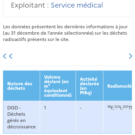
Exploitant :
Service médical
Les données présentent les dernières informations à jour
(au 31 décembre de l’année sélectionnée) sur les déchets
radioactifs présents sur le site.
2013
2014
2015
2016
Volume
Activité
déclaré (en
Nature des
déclarée
m³
Radionucléi
déchets
(en
équivalent
MBq)
conditionné)
18
123
201
DGD -
1
-
F,
I,
Tl,
Déchets
gérés en
décroissance