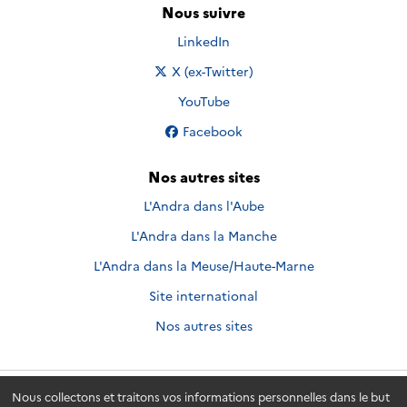
Nous suivre
Nous suivre sur
LinkedIn
Nous suivre sur
X (ex-Twitter)
Nous suivre sur
YouTube
Nous suivre sur
Facebook
Nos autres sites
L'Andra dans l'Aube
L'Andra dans la Manche
L'Andra dans la Meuse/Haute-Marne
Site international
Nos autres sites
Nous collectons et traitons vos informations personnelles dans le but
Andra.fr
© 2026 - Andra. Tous droits réservés.