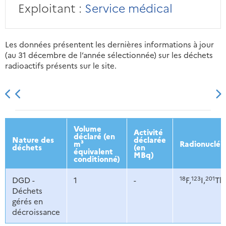
Exploitant :
Service médical
Les données présentent les dernières informations à jour
(au 31 décembre de l’année sélectionnée) sur les déchets
radioactifs présents sur le site.
2013
2014
2015
2016
Volume
Activité
déclaré (en
Nature des
déclarée
m³
Radionucléi
déchets
(en
équivalent
MBq)
conditionné)
18
123
201
DGD -
1
-
F,
I,
Tl,
Déchets
gérés en
décroissance