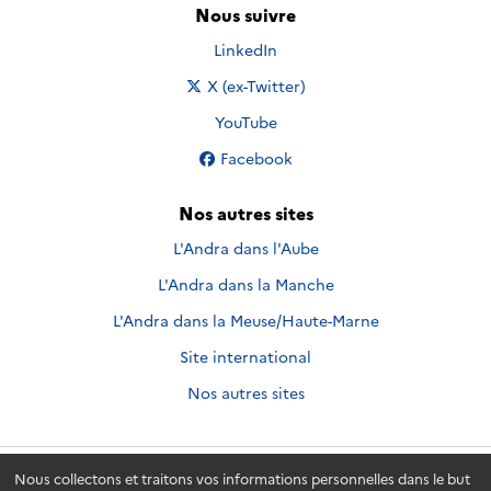
Nous suivre
Nous suivre sur
LinkedIn
Nous suivre sur
X (ex-Twitter)
Nous suivre sur
YouTube
Nous suivre sur
Facebook
Nos autres sites
L'Andra dans l'Aube
L'Andra dans la Manche
L'Andra dans la Meuse/Haute-Marne
Site international
Nos autres sites
Nous collectons et traitons vos informations personnelles dans le but
Andra.fr
© 2026 - Andra. Tous droits réservés.