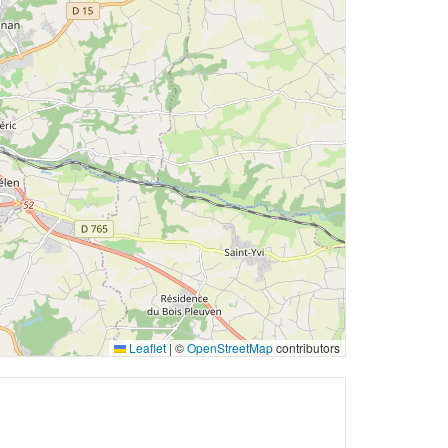
Leaflet
|
©
OpenStreetMap
contributors