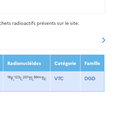
ets radioactifs présents sur le site.
20
2021
2022
2023
2024
Radionucléides
Catégorie
Famille
18
123
201
99m
F,
I,
Tl,
Tc
VTC
DGD