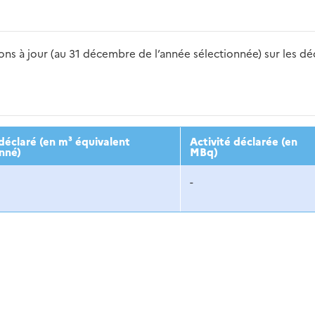
s à jour (au 31 décembre de l’année sélectionnée) sur les déch
2016
2017
2018
2019
20
éclaré (en m³ équivalent
Activité déclarée (en
nné)
MBq)
-