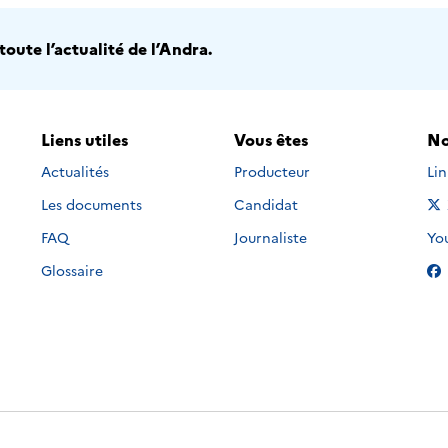
oute l’actualité de l’Andra.
Liens utiles
Vous êtes
No
Nou
Actualités
Producteur
Li
Les documents
Candidat
Nou
FAQ
Journaliste
Yo
Glossaire