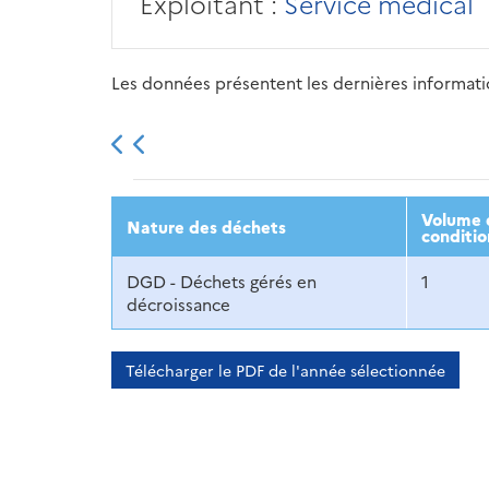
Exploitant :
Service médical
Les données présentent les dernières information
2013
2014
2015
Volume d
Nature des déchets
conditio
DGD - Déchets gérés en
1
décroissance
Télécharger le PDF de l'année sélectionnée