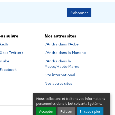
S’abonner
us suivre
Nos autres sites
s suivre sur
nkedIn
L'Andra dans l'Aube
Nous suivre sur
X (ex-Twitter)
L'Andra dans la Manche
s suivre sur
uTube
L'Andra dans la
Meuse/Haute-Marne
Nous suivre sur
Facebook
Site international
Nos autres sites
Nous collectons et traitons vos informations
personnelles dans le but suivant :
Système
.
Accepter
Refuser
En savoir plus
© 2026 - Andra. Tous droits réservés.