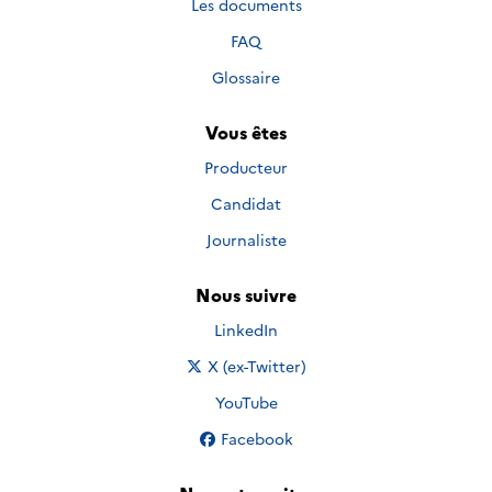
Les documents
FAQ
Glossaire
Vous êtes
Producteur
Candidat
Journaliste
Nous suivre
Nous suivre sur
LinkedIn
Nous suivre sur
X (ex-Twitter)
Nous suivre sur
YouTube
Nous suivre sur
Facebook