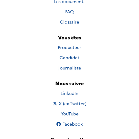
Les documents
FAQ
Glossaire
Vous êtes
Producteur
Candidat
Journaliste
Nous suivre
Nous suivre sur
LinkedIn
Nous suivre sur
X (ex-Twitter)
Nous suivre sur
YouTube
Nous suivre sur
Facebook