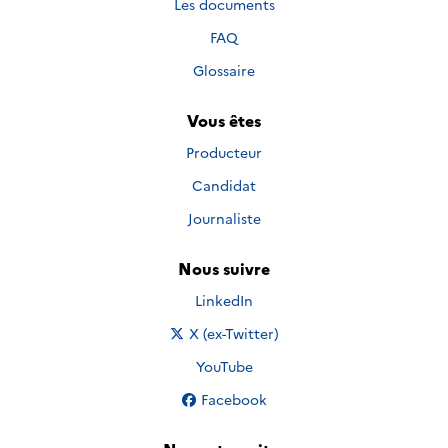
Les documents
FAQ
Glossaire
Vous êtes
Producteur
Candidat
Journaliste
Nous suivre
Nous suivre sur
LinkedIn
Nous suivre sur
X (ex-Twitter)
Nous suivre sur
YouTube
Nous suivre sur
Facebook