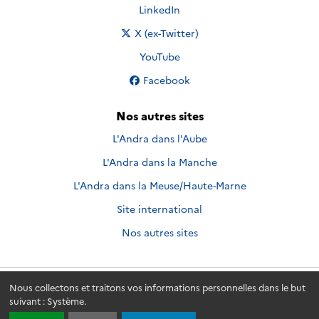
Nous suivre sur
LinkedIn
Nous suivre sur
X (ex-Twitter)
Nous suivre sur
YouTube
Nous suivre sur
Facebook
Nos autres sites
L'Andra dans l'Aube
L'Andra dans la Manche
L'Andra dans la Meuse/Haute-Marne
Site international
Nos autres sites
Nous collectons et traitons vos informations personnelles dans le but
Andra.fr
© 2026 - Andra. Tous droits réservés.
suivant :
Système
.