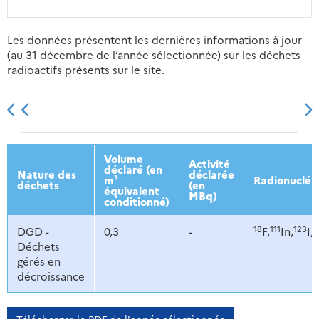
Les données présentent les dernières informations à jour
(au 31 décembre de l’année sélectionnée) sur les déchets
radioactifs présents sur le site.
2013
2014
2015
2016
Volume
Activité
déclaré (en
Nature des
déclarée
m³
Radionucléi
déchets
(en
équivalent
MBq)
conditionné)
18
111
123
DGD -
0,3
-
F,
In,
I,
Déchets
gérés en
décroissance