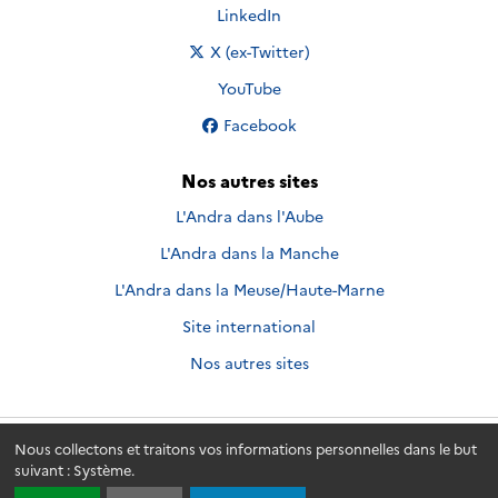
Nous suivre sur
LinkedIn
Nous suivre sur
X (ex-Twitter)
Nous suivre sur
YouTube
Nous suivre sur
Facebook
Nos autres sites
L'Andra dans l'Aube
L'Andra dans la Manche
L'Andra dans la Meuse/Haute-Marne
Site international
Nos autres sites
Nous collectons et traitons vos informations personnelles dans le but
Andra.fr
© 2026 - Andra. Tous droits réservés.
suivant :
Système
.