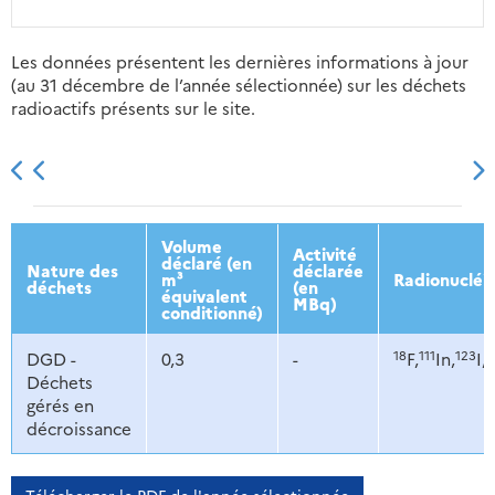
Les données présentent les dernières informations à jour
(au 31 décembre de l’année sélectionnée) sur les déchets
radioactifs présents sur le site.
2013
2014
2015
2016
Volume
Activité
déclaré (en
Nature des
déclarée
m³
Radionucléi
déchets
(en
équivalent
MBq)
conditionné)
18
111
123
DGD -
0,3
-
F,
In,
I,
Déchets
gérés en
décroissance