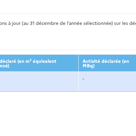
s à jour (au 31 décembre de l’année sélectionnée) sur les déch
2016
2017
2018
2019
20
déclaré (en m³ équivalent
Activité déclarée (en
onné)
MBq)
-