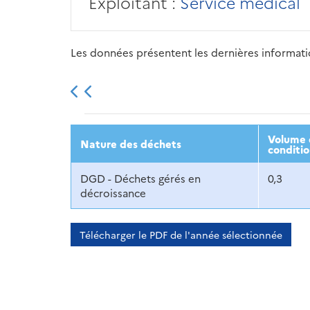
Exploitant :
Service médical
Les données présentent les dernières information
2013
2014
2015
Volume 
Nature des déchets
conditi
DGD - Déchets gérés en
0,3
décroissance
Télécharger le PDF de l'année sélectionnée