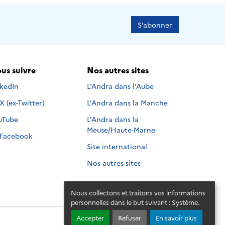
S’abonner
us suivre
Nos autres sites
s suivre sur
nkedIn
L'Andra dans l'Aube
Nous suivre sur
X (ex-Twitter)
L'Andra dans la Manche
s suivre sur
uTube
L'Andra dans la
Meuse/Haute-Marne
Nous suivre sur
Facebook
Site international
Nos autres sites
Nous collectons et traitons vos informations
personnelles dans le but suivant :
Système
.
Accepter
Refuser
En savoir plus
© 2026 - Andra. Tous droits réservés.