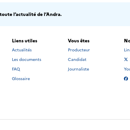
oute l’actualité de l’Andra.
Liens utiles
Vous êtes
No
Nou
Actualités
Producteur
Li
Les documents
Candidat
Nou
FAQ
Journaliste
Yo
Glossaire