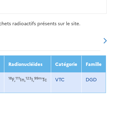
ets radioactifs présents sur le site.
20
2021
2022
2023
2024
Radionucléides
Catégorie
Famille
18
111
123
99m
F,
In,
I,
Tc
VTC
DGD