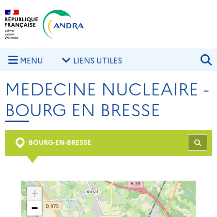
Aller au contenu principal
Skip to navigation
R
MENU
LIENS UTILES
MEDECINE NUCLEAIRE -
BOURG EN BRESSE
BOURG-EN-BRESSE
REC
+
−