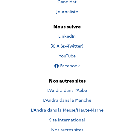
Candidat
Journaliste
Nous suivre
Nous suivre sur
LinkedIn
Nous suivre sur
X (ex-Twitter)
Nous suivre sur
YouTube
Nous suivre sur
Facebook
Nos autres sites
L'Andra dans l'Aube
L'Andra dans la Manche
L'Andra dans la Meuse/Haute-Marne
Site international
Nos autres sites