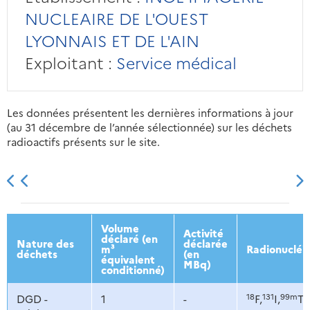
NUCLEAIRE DE L'OUEST
LYONNAIS ET DE L'AIN
Exploitant :
Service médical
Les données présentent les dernières informations à jour
(au 31 décembre de l’année sélectionnée) sur les déchets
radioactifs présents sur le site.
2013
2014
2015
2016
Volume
Activité
déclaré (en
Nature des
déclarée
m³
Radionucléi
déchets
(en
équivalent
MBq)
conditionné)
18
131
99m
DGD -
1
-
F,
I,
Tc