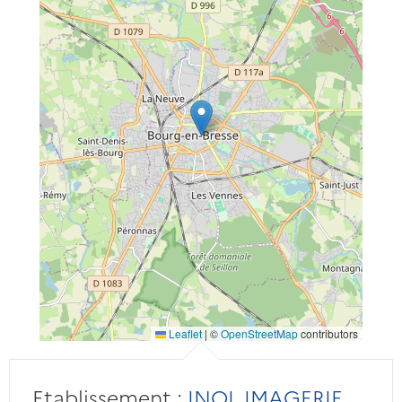
Leaflet
|
©
OpenStreetMap
contributors
Etablissement :
INOL IMAGERIE