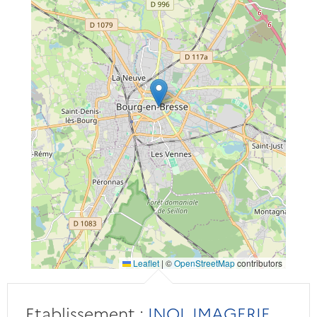
Leaflet
|
©
OpenStreetMap
contributors
Etablissement :
INOL IMAGERIE