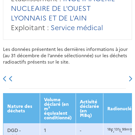
NUCLEAIRE DE L'OUEST
LYONNAIS ET DE L'AIN
Exploitant :
Service médical
Les données présentent les dernières informations à jour
(au 31 décembre de l’année sélectionnée) sur les déchets
radioactifs présents sur le site.
2013
2014
2015
2016
Volume
Activité
déclaré (en
Nature des
déclarée
m³
Radionucléi
déchets
(en
équivalent
MBq)
conditionné)
18
131
99m
DGD -
1
-
F,
I,
Tc