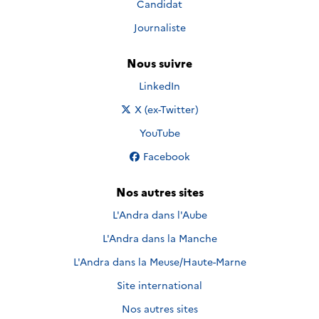
Candidat
Journaliste
Nous suivre
Nous suivre sur
LinkedIn
Nous suivre sur
X (ex-Twitter)
Nous suivre sur
YouTube
Nous suivre sur
Facebook
Nos autres sites
L'Andra dans l'Aube
L'Andra dans la Manche
L'Andra dans la Meuse/Haute-Marne
Site international
Nos autres sites