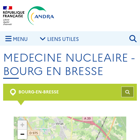
Aller au contenu principal
Skip to navigation
R
MENU
LIENS UTILES
MEDECINE NUCLEAIRE -
BOURG EN BRESSE
BOURG-EN-BRESSE
REC
+
−