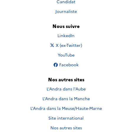
Candidat
Journaliste
Nous suivre
Nous suivre sur
LinkedIn
Nous suivre sur
X (ex-Twitter)
Nous suivre sur
YouTube
Nous suivre sur
Facebook
Nos autres sites
L'Andra dans l'Aube
L'Andra dans la Manche
L'Andra dans la Meuse/Haute-Marne
Site international
Nos autres sites