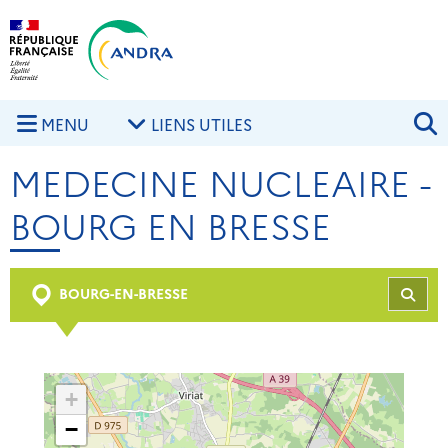
Aller au contenu principal
Skip to navigation
R
MENU
LIENS UTILES
MEDECINE NUCLEAIRE -
BOURG EN BRESSE
BOURG-EN-BRESSE
REC
+
−