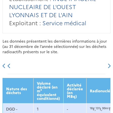
NUCLEAIRE DE L'OUEST
LYONNAIS ET DE L'AIN
Exploitant :
Service médical
Les données présentent les dernières informations à jour
(au 31 décembre de l’année sélectionnée) sur les déchets
radioactifs présents sur le site.
2013
2014
2015
2016
Volume
Activité
déclaré (en
Nature des
déclarée
m³
Radionucléi
déchets
(en
équivalent
MBq)
conditionné)
18
131
99m
DGD -
1
-
F,
I,
Tc