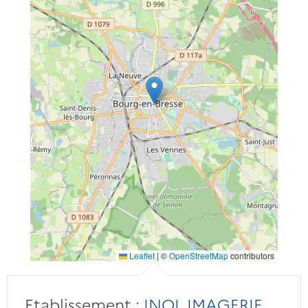
Leaflet
|
©
OpenStreetMap
contributors
Etablissement :
INOL IMAGERIE