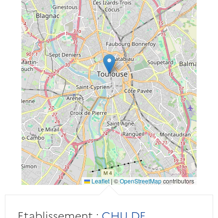
Leaflet
|
©
OpenStreetMap
contributors
Etablissement :
CHU DE