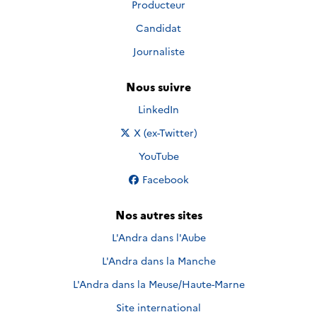
Producteur
Candidat
Journaliste
Nous suivre
Nous suivre sur
LinkedIn
Nous suivre sur
X (ex-Twitter)
Nous suivre sur
YouTube
Nous suivre sur
Facebook
Nos autres sites
L'Andra dans l'Aube
L'Andra dans la Manche
L'Andra dans la Meuse/Haute-Marne
Site international