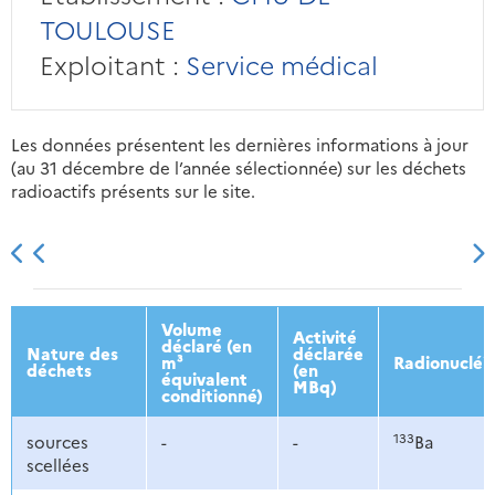
TOULOUSE
Exploitant :
Service médical
Les données présentent les dernières informations à jour
(au 31 décembre de l’année sélectionnée) sur les déchets
radioactifs présents sur le site.
2013
2014
2015
2016
Volume
Activité
déclaré (en
Nature des
déclarée
m³
Radionucléi
déchets
(en
équivalent
MBq)
conditionné)
133
sources
-
-
Ba
scellées