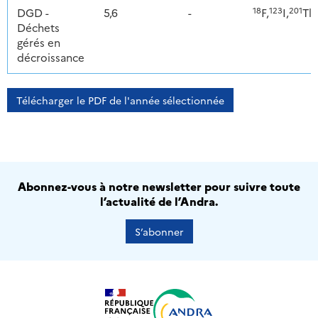
18
123
201
DGD -
5,6
-
F,
I,
Tl,
Déchets
gérés en
décroissance
Télécharger le PDF de l'année sélectionnée
Abonnez-vous à notre newsletter pour suivre toute
l’actualité de l’Andra.
S’abonner