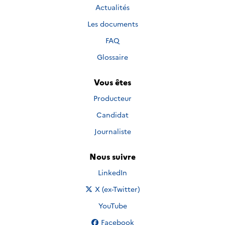
Actualités
Les documents
FAQ
Glossaire
Vous êtes
Producteur
Candidat
Journaliste
Nous suivre
Nous suivre sur
LinkedIn
Nous suivre sur
X (ex-Twitter)
Nous suivre sur
YouTube
Nous suivre sur
Facebook