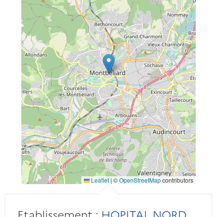
Leaflet
|
©
OpenStreetMap
contributors
Etablissement :
HOPITAL NORD