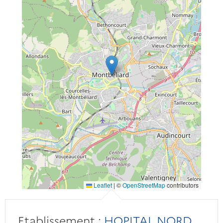
Leaflet
|
©
OpenStreetMap
contributors
Etablissement :
HOPITAL NORD