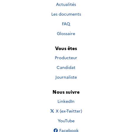
Actualités
Les documents
FAQ
Glossaire
Vous êtes
Producteur
Candidat
Journaliste
Nous suivre
Nous suivre sur
LinkedIn
Nous suivre sur
X (ex-Twitter)
Nous suivre sur
YouTube
Nous suivre sur
Facebook