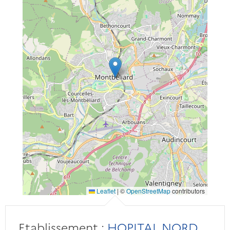
Leaflet
|
©
OpenStreetMap
contributors
Etablissement :
HOPITAL NORD