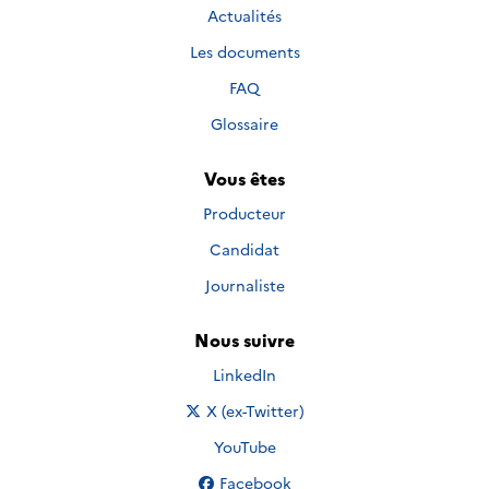
Actualités
Les documents
FAQ
Glossaire
Vous êtes
Producteur
Candidat
Journaliste
Nous suivre
Nous suivre sur
LinkedIn
Nous suivre sur
X (ex-Twitter)
Nous suivre sur
YouTube
Nous suivre sur
Facebook