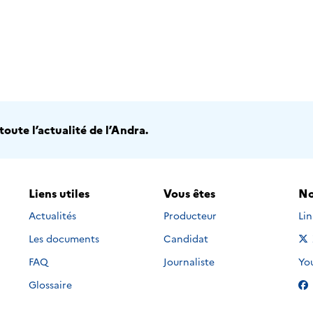
oute l’actualité de l’Andra.
Liens utiles
Vous êtes
No
Nou
Actualités
Producteur
Li
Les documents
Candidat
Nou
FAQ
Journaliste
Yo
Glossaire