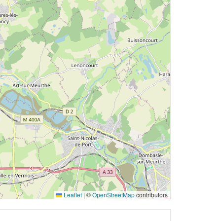
Leaflet
|
©
OpenStreetMap
contributors