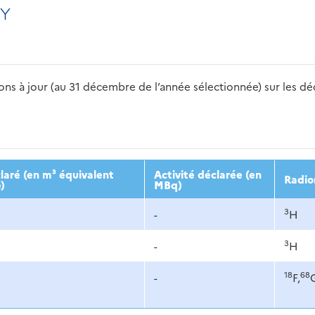
Y
s à jour (au 31 décembre de l’année sélectionnée) sur les déch
2016
2017
2018
2019
20
aré (en m³ équivalent
Activité déclarée (en
Radio
)
MBq)
3
-
H
3
-
H
18
68
-
F,