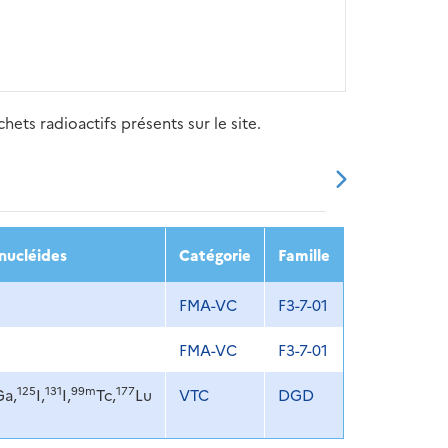
ets radioactifs présents sur le site.
20
2021
2022
2023
2024
nucléides
Catégorie
Famille
FMA-VC
F3-7-01
FMA-VC
F3-7-01
125
131
99m
177
Ga,
I,
I,
Tc,
Lu
VTC
DGD