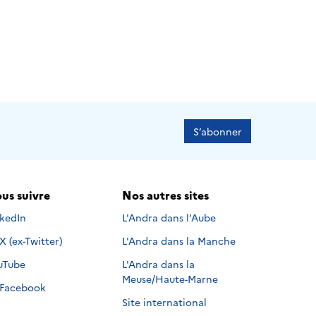
S’abonner
us suivre
Nos autres sites
s suivre sur
nkedIn
L'Andra dans l'Aube
Nous suivre sur
X (ex-Twitter)
L'Andra dans la Manche
s suivre sur
uTube
L'Andra dans la
Meuse/Haute-Marne
Nous suivre sur
Facebook
Site international