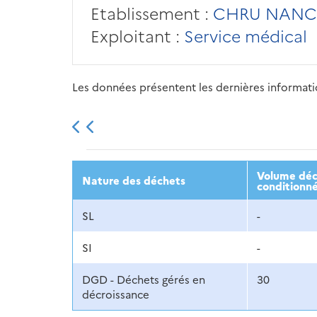
Etablissement :
CHRU NANC
Exploitant :
Service médical
Les données présentent les dernières information
2013
2014
2015
Volume décl
Nature des déchets
conditionné
SL
-
SI
-
DGD - Déchets gérés en
30
décroissance