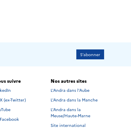
S’abonner
us suivre
Nos autres sites
s suivre sur
nkedIn
L'Andra dans l'Aube
Nous suivre sur
X (ex-Twitter)
L'Andra dans la Manche
s suivre sur
uTube
L'Andra dans la
Meuse/Haute-Marne
Nous suivre sur
Facebook
Site international