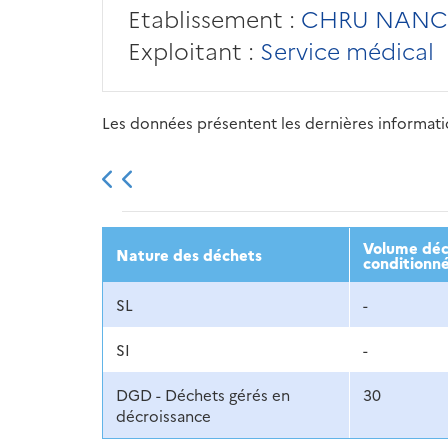
Etablissement :
CHRU NANC
Exploitant :
Service médical
Les données présentent les dernières information
2013
2014
2015
Volume décl
Nature des déchets
conditionné
SL
-
SI
-
DGD - Déchets gérés en
30
décroissance