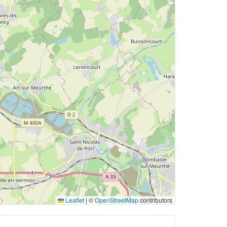
Leaflet
|
©
OpenStreetMap
contributors