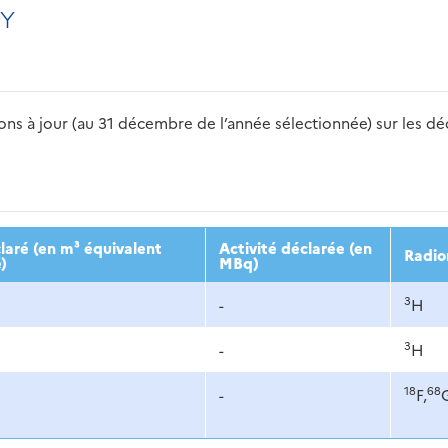
Y
s à jour (au 31 décembre de l’année sélectionnée) sur les déch
2016
2017
2018
2019
20
aré (en m³ équivalent
Activité déclarée (en
Radio
)
MBq)
3
-
H
3
-
H
18
68
-
F,