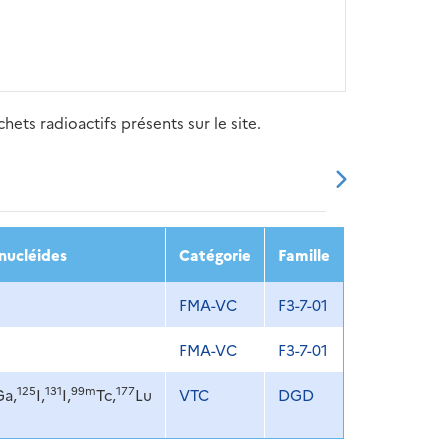
ets radioactifs présents sur le site.
20
2021
2022
2023
2024
nucléides
Catégorie
Famille
FMA-VC
F3-7-01
FMA-VC
F3-7-01
125
131
99m
177
Ga,
I,
I,
Tc,
Lu
VTC
DGD