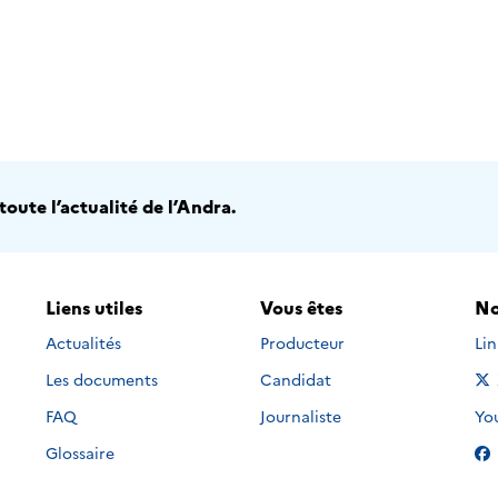
oute l’actualité de l’Andra.
Liens utiles
Vous êtes
No
Nou
Actualités
Producteur
Li
Les documents
Candidat
Nou
FAQ
Journaliste
Yo
Glossaire