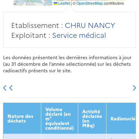
Leaflet
|
©
OpenStreetMap
contributors
Etablissement :
CHRU NANCY
Exploitant :
Service médical
Les données présentent les dernières informations à jour
(au 31 décembre de l’année sélectionnée) sur les déchets
radioactifs présents sur le site.
2013
2014
2015
2016
Volume
Activité
déclaré (en
Nature des
déclarée
m³
Radionucléi
déchets
(en
équivalent
MBq)
conditionné)