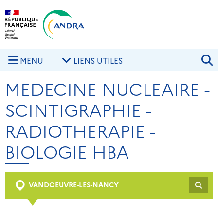
Aller au contenu principal
Skip to navigation
R
MENU
LIENS UTILES
MEDECINE NUCLEAIRE -
SCINTIGRAPHIE -
RADIOTHERAPIE -
BIOLOGIE HBA
VANDOEUVRE-LES-NANCY
REC