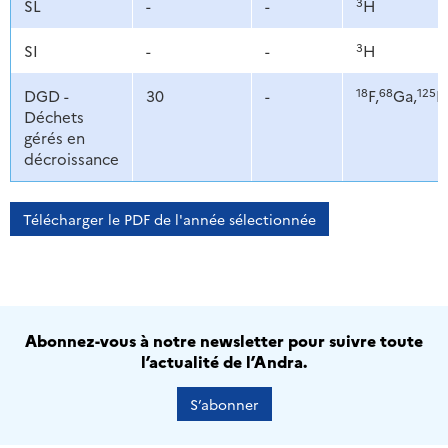
3
SL
-
-
H
3
SI
-
-
H
18
68
125
DGD -
30
-
F,
Ga,
I,
Déchets
gérés en
décroissance
Télécharger le PDF de l'année sélectionnée
Abonnez-vous à notre newsletter pour suivre toute
l’actualité de l’Andra.
S’abonner