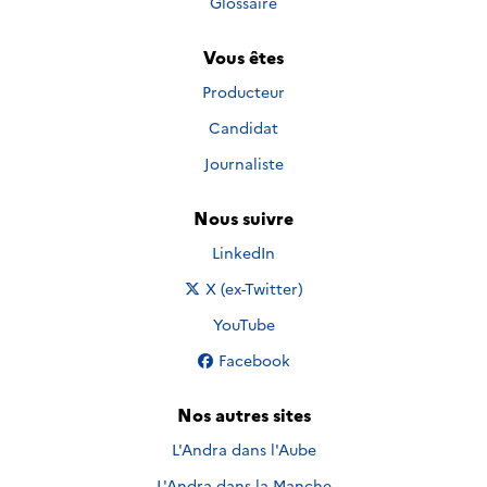
Glossaire
Vous êtes
Producteur
Candidat
Journaliste
Nous suivre
Nous suivre sur
LinkedIn
Nous suivre sur
X (ex-Twitter)
Nous suivre sur
YouTube
Nous suivre sur
Facebook
Nos autres sites
L'Andra dans l'Aube
L'Andra dans la Manche