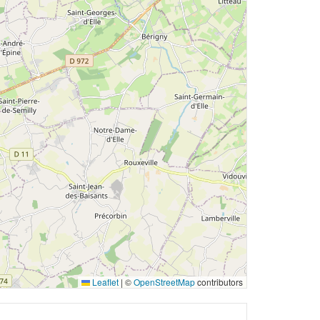
Leaflet
|
©
OpenStreetMap
contributors