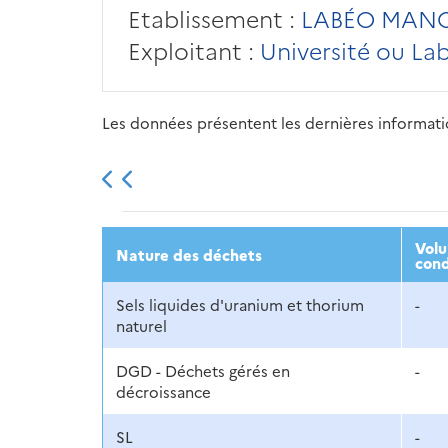
Etablissement :
LABÉO MAN
Exploitant :
Université ou La
Les données présentent les dernières information
2013
2014
2015
Volu
Nature des déchets
cond
Sels liquides d'uranium et thorium
-
naturel
DGD - Déchets gérés en
-
décroissance
SL
-