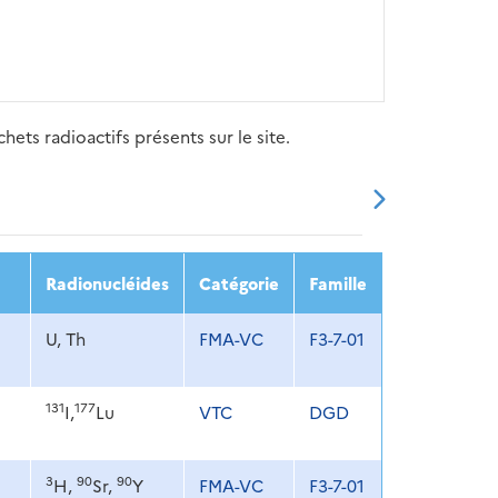
ets radioactifs présents sur le site.
20
2021
2022
2023
2024
Radionucléides
Catégorie
Famille
U, Th
FMA-VC
F3-7-01
131
177
I,
Lu
VTC
DGD
3
90
90
H,
Sr,
Y
FMA-VC
F3-7-01