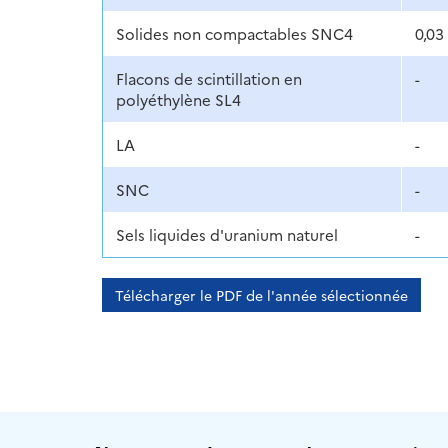
Solides non compactables SNC4
0,03
Flacons de scintillation en
-
polyéthylène SL4
LA
-
SNC
-
Sels liquides d'uranium naturel
-
Télécharger le PDF de l'année sélectionnée