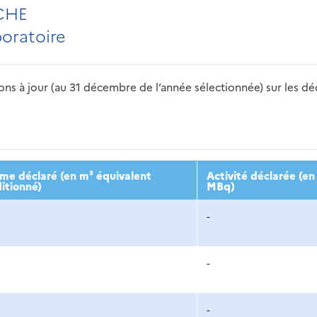
CHE
boratoire
s à jour (au 31 décembre de l’année sélectionnée) sur les déch
2016
2017
2018
2019
20
me déclaré (en m³ équivalent
Activité déclarée (en
itionné)
MBq)
-
-
-