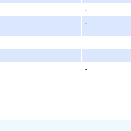
-
-
-
-
-