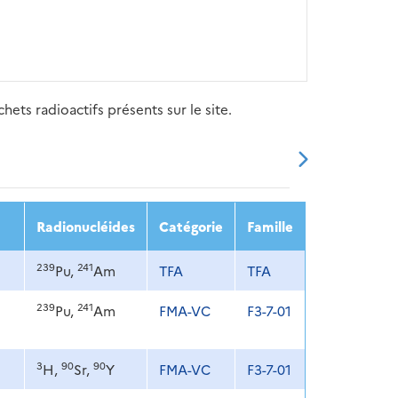
ets radioactifs présents sur le site.
20
2021
2022
2023
2024
Radionucléides
Catégorie
Famille
239
241
Pu,
Am
TFA
TFA
239
241
Pu,
Am
FMA-VC
F3-7-01
3
90
90
H,
Sr,
Y
FMA-VC
F3-7-01