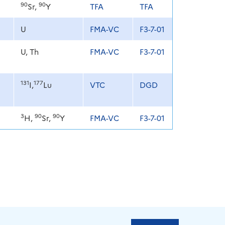
90
90
Sr,
Y
TFA
TFA
U
FMA-VC
F3-7-01
U, Th
FMA-VC
F3-7-01
131
177
I,
Lu
VTC
DGD
3
90
90
H,
Sr,
Y
FMA-VC
F3-7-01