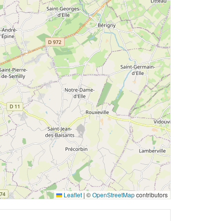
Leaflet
|
©
OpenStreetMap
contributors