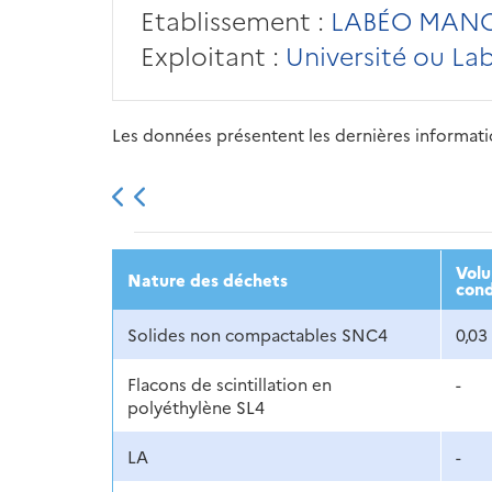
Etablissement :
LABÉO MAN
Exploitant :
Université ou La
Les données présentent les dernières information
2013
2014
2015
Volu
Nature des déchets
cond
Solides non compactables SNC4
0,03
Flacons de scintillation en
-
polyéthylène SL4
LA
-