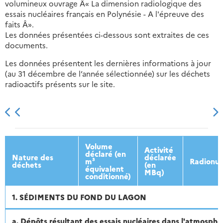
volumineux ouvrage Â« La dimension radiologique des
essais nucléaires français en Polynésie - A l'épreuve des
faits Â».
Les données présentées ci-dessous sont extraites de ces
documents.
Les données présentent les dernières informations à jour
(au 31 décembre de l’année sélectionnée) sur les déchets
radioactifs présents sur le site.
2013
2014
2015
2016
Volume
Activité
déclaré (en
Nature des
déclarée
m³
Radionuc
déchets
(en
équivalent
MBq)
conditionné)
1. SÉDIMENTS DU FOND DU LAGON
a. Dépôts résultant des essais nucléaires dans l'atmosphèr