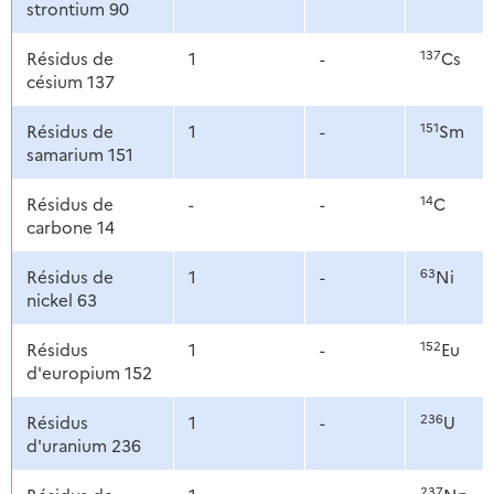
strontium 90
137
Résidus de
1
-
Cs
césium 137
151
Résidus de
1
-
Sm
samarium 151
14
Résidus de
-
-
C
carbone 14
63
Résidus de
1
-
Ni
nickel 63
152
Résidus
1
-
Eu
d'europium 152
236
Résidus
1
-
U
d'uranium 236
237