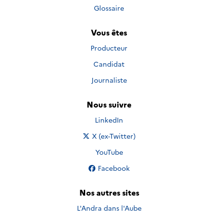
Glossaire
Vous êtes
Producteur
Candidat
Journaliste
Nous suivre
Nous suivre sur
LinkedIn
Nous suivre sur
X (ex-Twitter)
Nous suivre sur
YouTube
Nous suivre sur
Facebook
Nos autres sites
L'Andra dans l'Aube