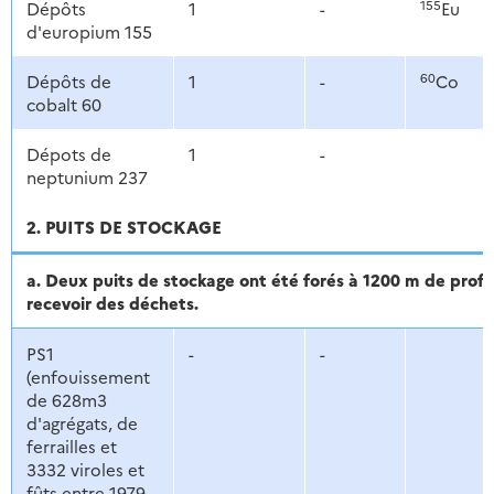
155
Dépôts
1
-
Eu
d'europium 155
60
Dépôts de
1
-
Co
cobalt 60
Dépots de
1
-
neptunium 237
2. PUITS DE STOCKAGE
a. Deux puits de stockage ont été forés à 1200 m de pro
recevoir des déchets.
PS1
-
-
(enfouissement
de 628m3
d'agrégats, de
ferrailles et
3332 viroles et
fûts entre 1979