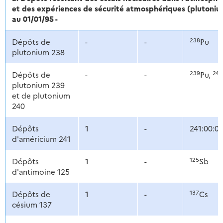
et des expériences de sécurité atmosphériques (plutonium :
au 01/01/95 -
238
Dépôts de
-
-
Pu
plutonium 238
239
240
Dépôts de
-
-
Pu,
plutonium 239
et de plutonium
240
Dépôts
1
-
241:00:0
d'américium 241
125
Dépôts
1
-
Sb
d'antimoine 125
137
Dépôts de
1
-
Cs
césium 137