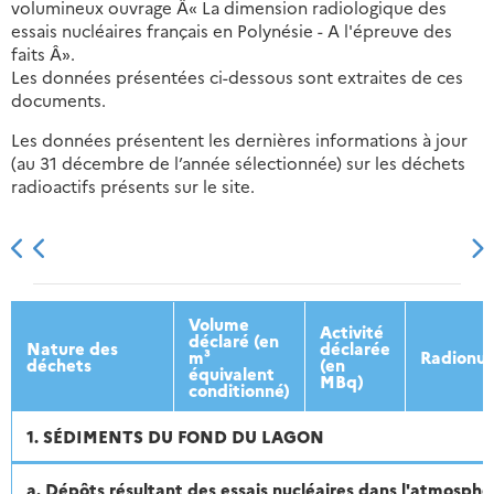
volumineux ouvrage Â« La dimension radiologique des
essais nucléaires français en Polynésie - A l'épreuve des
faits Â».
Les données présentées ci-dessous sont extraites de ces
documents.
Les données présentent les dernières informations à jour
(au 31 décembre de l’année sélectionnée) sur les déchets
radioactifs présents sur le site.
2013
2014
2015
2016
Volume
Activité
déclaré (en
Nature des
déclarée
m³
Radionuc
déchets
(en
équivalent
MBq)
conditionné)
1. SÉDIMENTS DU FOND DU LAGON
a. Dépôts résultant des essais nucléaires dans l'atmosphèr