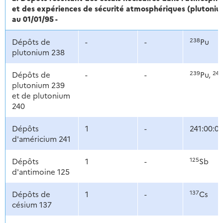
et des expériences de sécurité atmosphériques (plutonium :
au 01/01/95 -
238
Dépôts de
-
-
Pu
plutonium 238
239
240
Dépôts de
-
-
Pu,
plutonium 239
et de plutonium
240
Dépôts
1
-
241:00:0
d'américium 241
125
Dépôts
1
-
Sb
d'antimoine 125
137
Dépôts de
1
-
Cs
césium 137