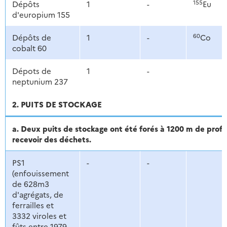
155
Dépôts
1
-
Eu
d'europium 155
60
Dépôts de
1
-
Co
cobalt 60
Dépots de
1
-
neptunium 237
2. PUITS DE STOCKAGE
a. Deux puits de stockage ont été forés à 1200 m de pro
recevoir des déchets.
PS1
-
-
(enfouissement
de 628m3
d'agrégats, de
ferrailles et
3332 viroles et
fûts entre 1979