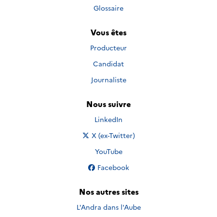
Glossaire
Vous êtes
Producteur
Candidat
Journaliste
Nous suivre
Nous suivre sur
LinkedIn
Nous suivre sur
X (ex-Twitter)
Nous suivre sur
YouTube
Nous suivre sur
Facebook
Nos autres sites
L'Andra dans l'Aube