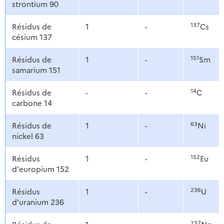
strontium 90
137
Résidus de
1
-
Cs
césium 137
151
Résidus de
1
-
Sm
samarium 151
14
Résidus de
-
-
C
carbone 14
63
Résidus de
1
-
Ni
nickel 63
152
Résidus
1
-
Eu
d'europium 152
236
Résidus
1
-
U
d'uranium 236
237