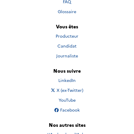
FAQ
Glossaire
Vous êtes
Producteur
Candidat
Journaliste
Nous suivre
Nous suivre sur
LinkedIn
Nous suivre sur
X (ex-Twitter)
Nous suivre sur
YouTube
Nous suivre sur
Facebook
Nos autres sites