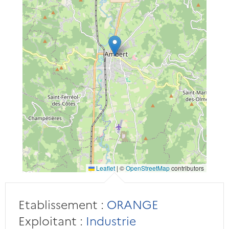
Leaflet
|
©
OpenStreetMap
contributors
Etablissement :
ORANGE
Exploitant :
Industrie